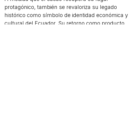
protagónico, también se revaloriza su legado
histórico como símbolo de identidad económica y
cultural del Ecuador. Su retorno como producto
líder de exportación no es solamente un logro
coyuntural, sino una oportunidad estratégica
para posicionar al país como referente global en
calidad, sostenibilidad y valor agregado.
Las cifras récord alcanzadas en los primeros
meses de 2025 nos recuerdan que la
diversificación productiva y el impulso a sectores
tradicionales con visión moderna pueden traer
resultados contundentes. En este contexto,
empresas, exportadores, trabajadores del campo
y operadores logísticos tienen frente a sí un
escenario que combina historia, innovación y
crecimiento sostenible.