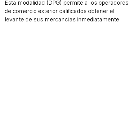
Esta modalidad (DPG) permite a los operadores
de comercio exterior calificados obtener el
levante de sus mercancías inmediatamente
después de liquidada la Declaración Aduanera,
sin el pago inmediato de tributos, siempre que
mantengan una garantía general anual que
afiance dichos valores.
Fuente: Resolución Nro.
SENAE-SENAE-2025-
0114-RE
COMPARTIR
ETIQUETAS