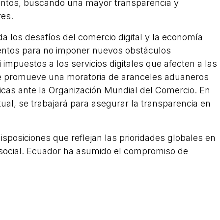
mentos, buscando una mayor transparencia y
res.
 los desafíos del comercio digital y la economía
entos para no imponer nuevos obstáculos
ni impuestos a los servicios digitales que afecten a las
e promueve una moratoria de aranceles aduaneros
icas ante la Organización Mundial del Comercio. En
tual, se trabajará para asegurar la transparencia en
isposiciones que reflejan las prioridades globales en
d social. Ecuador ha asumido el compromiso de
reconocidos internacionalmente, fortalecer la
materia y prohibir la importación de productos
ada u obligatoria. De igual manera, se trabajará en
ares de protección ambiental, el combate a la tala y
to del Acuerdo de la OMC sobre Subvenciones a la