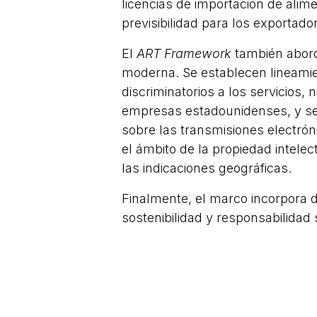
licencias de importación de ali
previsibilidad para los exportado
El
ART Framework
también aborda
moderna. Se establecen lineami
discriminatorios a los servicios, 
empresas estadounidenses, y s
sobre las transmisiones electrón
el ámbito de la propiedad intelec
las indicaciones geográficas.
Finalmente, el marco incorpora d
sostenibilidad y responsabilida
proteger los derechos laborales 
aplicación de sus leyes en esta 
elaborados con mano de obra forz
el mantenimiento de altos estánd
pesca ilegales, y el cumplimien