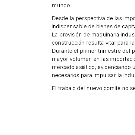
mundo.
Desde la perspectiva de las imp
indispensable de bienes de capit
La provisión de maquinaria indus
construcción resulta vital para l
Durante el primer trimestre del 
mayor volumen en las importacio
mercado asiático, evidenciando 
necesarios para impulsar la indus
El trabajo del nuevo comité no s
transacciones, sino que buscará f
activamente a las pequeñas y m
Entre sus líneas de acción destac
tecnológica y la ampliación de la
comercio digital. La colaboració