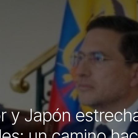
r y Japón estrecha
les: un camino hac