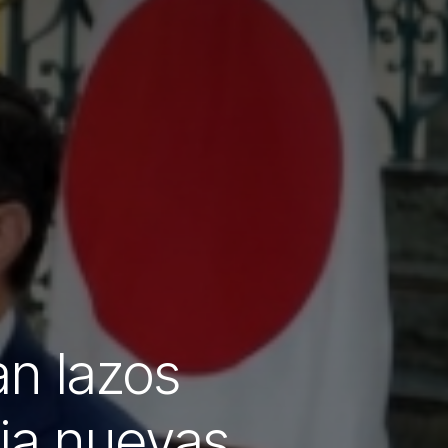
n lazos
ia nuevas