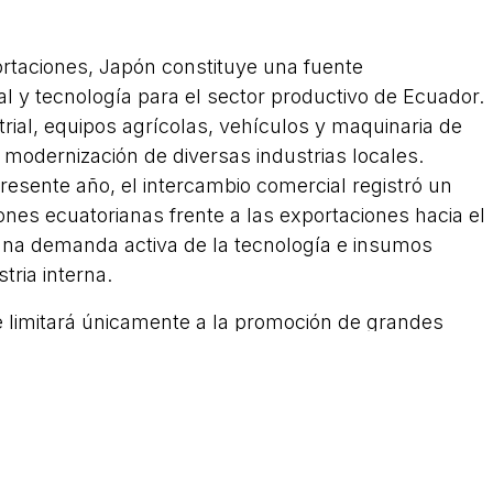
ortaciones, Japón constituye una fuente
al y tecnología para el sector productivo de Ecuador.
trial, equipos agrícolas, vehículos y maquinaria de
a modernización de diversas industrias locales.
presente año, el intercambio comercial registró un
nes ecuatorianas frente a las exportaciones hacia el
una demanda activa de la tecnología e insumos
tria interna.
e limitará únicamente a la promoción de grandes
acilitar el comercio en todos sus niveles, integrando
edianas empresas en las cadenas de valor globales.
a el fomento a la innovación, la transferencia
 cooperación en temas de sostenibilidad, logística y
n japonesa continuará siendo un aporte valioso en el