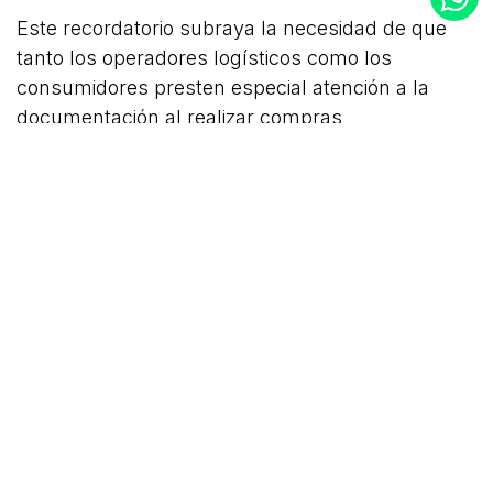
Este recordatorio subraya la necesidad de que
tanto los operadores logísticos como los
consumidores presten especial atención a la
documentación al realizar compras
internacionales
online
. La correcta presentación
de la factura comercial es un paso sencillo pero
esencial que asegura la fluidez y el cumplimiento
normativo en las importaciones bajo la modalidad
de comercio electrónico.
Fuente:
SENAE
COMPARTIR