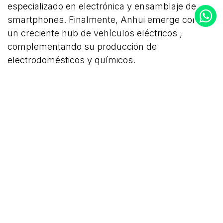
especializado en electrónica y ensamblaje de
smartphones. Finalmente, Anhui emerge como
un creciente hub de vehículos eléctricos ,
complementando su producción de
electrodomésticos y químicos.
Esta especialización regional demuestra que la
búsqueda de proveedores en China requiere una
visión geográfica. Seleccionar el origen correcto,
basado en la fortaleza industrial de cada
provincia, es un paso decisivo para lograr una
importación exitosa y competitiva.
Fuente:
DILCOMEX, Mapa Industrial de China
COMPARTIR